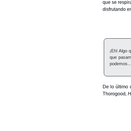
que se respir
disfrutando e
¡Eh! Algo 
que pasam
podemos
De lo último
Thorogood,
H