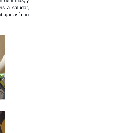
n de firmas, y
s a saludar,
abajar así con