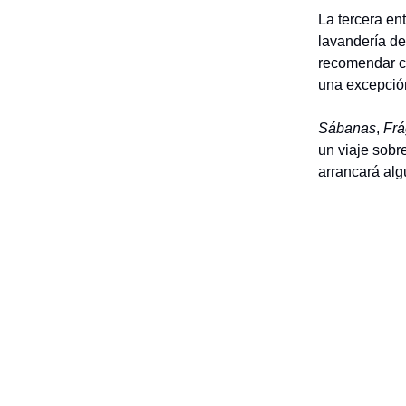
La tercera ent
lavandería de
recomendar có
una excepció
Sábanas
,
Frá
un viaje sobr
arrancará algu