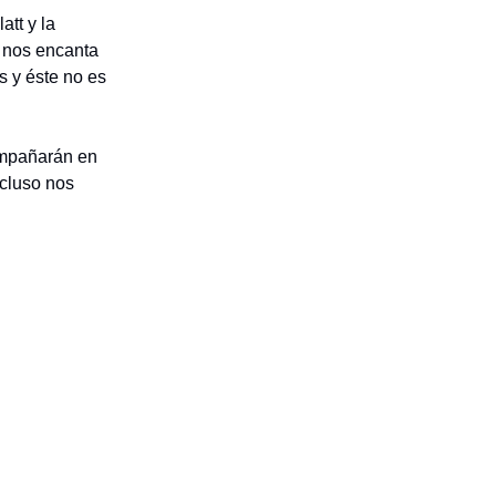
att y la
e nos encanta
s y éste no es
compañarán en
ncluso nos