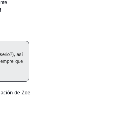
ente
!
erio?), así
iempre que
cación de Zoe