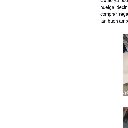
Como ya pudis
huelga deci
comprar, rega
tan buen ambi