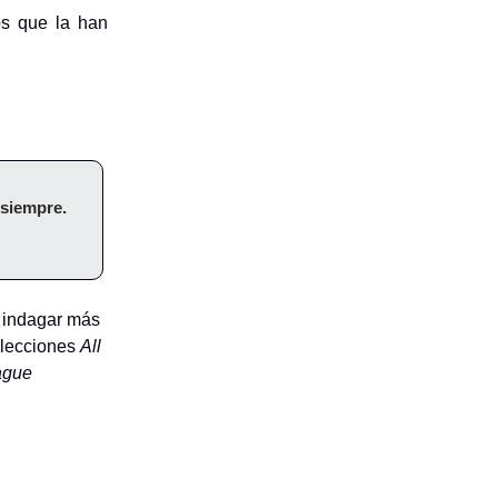
os que la han
siempre.
a indagar más
olecciones
All
ague