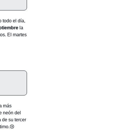
 todo el día,
ptiembre
la
os. El martes
ga más
e neón del
a de su tercer
ltimo.😢