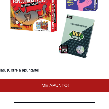
das
. ¡Corre a apuntarte!
¡ME APUNTO!