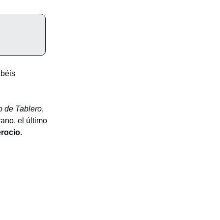
abéis
o de Tablero
,
ano, el último
erocio
.